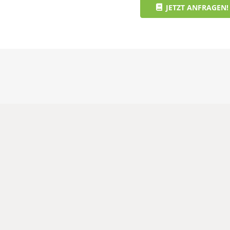
JETZT ANFRAGEN!
Apartment Bon
nser zweites
t