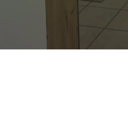
Check-in
Chec