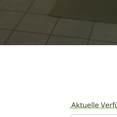
k-out
Erwachsene
Aktuelle Verf